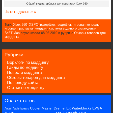
Общий вид ватерблока для приставки Xbox 360
Читать дальше »
Теги:
Xbox 360
,
XSPC
,
ватерблок
,
водоблок
,
игровая консоль
,
игровая приставка
,
моддинг
,
система водяного охлаждения
BeZT-Man
опубликовал 08.06.2010 в рубрике
Обзоры товаров для
моддинга
Рубрики
Ворклоги по моддингу
Гайды по моддингу
Новости моддинга
Обзоры товаров для моддинга
По поводу сайта
Статьи по моддингу
Облако тегов
Cooler Master
Dremel
EK Waterblocks
EVGA
Antec
Apple
bgears