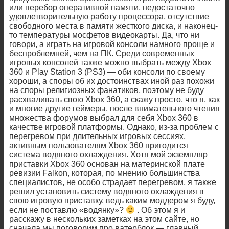
или перебор оперативной памяти, недостаточно
удовлетворительную работу процессора, отсутствие
свободного места в памяти жесткого диска, и наконец-
то температуры мосфетов видеокарты. Да, что ни
говори, а играть на игровой консоли намного проще и
беспроблемней, чем на ПК. Среди современных
игровых консолей также можно выбрать между Xbox
360 и Play Station 3 (PS3) — оби консоли по своему
хороши, а споры об их достоинствах иной раз похожи
на споры религиозных фанатиков, поэтому не буду
расхваливать свою Xbox 360, а скажу просто, что я, как
и многие другие геймеры, после внимательного чтения
множества форумов выбрал для себя Xbox 360 в
качестве игровой платформы. Однако, из-за проблем с
перегревом при длительных игровых сессиях,
активным пользователям Xbox 360 пригодится
система водяного охлаждения. Хотя мой экземпляр
приставки Xbox 360 основан на материнской плате
ревизии Falkon, которая, по мнению большинства
специалистов, не особо страдает перегревом, я также
решил установить систему водяного охлаждения в
свою игровую приставку, ведь каким моддером я буду,
если не поставлю «водянку»?
. Об этом я и
расскажу в нескольких заметках на этом сайте, но
сначала мы поговорим про ватерблок — главный