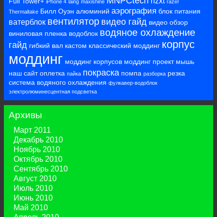
MNPCtech
nzxt
Full Tower+
iPhone 4
laing
maxishine
razer
аэрография
Билл Оуэн
алюминий
блок питания
Thermaltake
вентилятор
видео гайд
ватерблок
видео обзор
водяное охлаждение
виниловая пленка
водоблок
корпус
гайд
гибкий вал
кастом
классический моддинг
моддинг
моддинг корпусов
моддинг проект
мышь
покраска
наш сайт
оплетка
помпа
резка
пайка
разборка
система водяного охлаждения
фулкавер-водоблок
электролюминесцентная подсветка
Архивы
Март 2011
Декабрь 2010
Ноябрь 2010
Октябрь 2010
Сентябрь 2010
Август 2010
Июль 2010
Июнь 2010
Май 2010