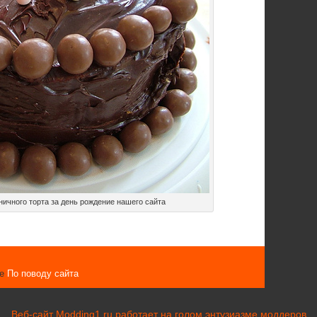
ичного торта за день рождение нашего сайта
ке
По поводу сайта
Веб-сайт Modding1.ru работает на голом энтузиазме моддеров