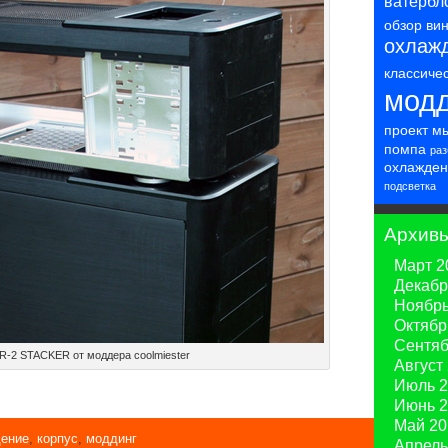
ватербл
обзор
ви
охлаж
классиче
модд
проект
м
помпа
раз
охлажден
подсветка
Архив
Март 2
Декабр
Ноябрь
Октябр
Сентяб
R-2 STACKER от моддера coolmiester
Август
Июль 2
Июнь 2
Май 20
дение
,
корпус
,
моддинг
Апрель