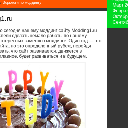
ке
Ворклоги по моддингу
Март 2
Феврал
Октябр
1.ru
Сентяб
но сегодня нашему моддинг сайту Modding1.ru
успели сделать немало работы по нашему
нтересных заметок о моддинге. Один год — это,
айта, но это определенный рубеж, перейдя
ать, что сайт развивается, движется в
лавное, будет развиваться и в будущем.