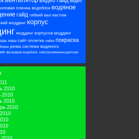
вентилятор
видео гайд
ок
видео
водяное
ниловая пленка
водоблок
дение
гайд
гибкий вал
кастом
корпус
ский моддинг
инг
моддинг корпусов
моддинг
покраска
ышь
наш сайт
оплетка
пайка
резка
система водяного
борка
ия
фулкавер-водоблок
электролюминесцентная
ы
011
ь 2010
 2010
ь 2010
рь 2010
 2010
010
010
10
 2010