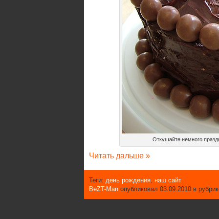
Откушайте немного праздн
Читать дальше »
Теги:
день рождения
,
наш сайт
BeZT-Man
опубликовал 03.09.2010 в рубри