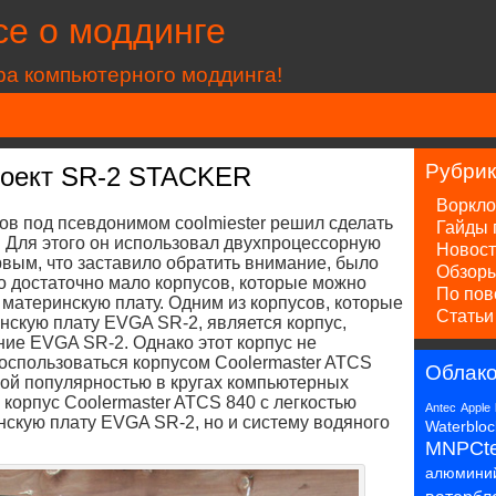
се о моддинге
ра компьютерного моддинга!
Рубри
роект SR-2 STACKER
Воркло
ров под псевдонимом coolmiester решил сделать
Гайды 
 Для этого он использовал двухпроцессорную
Новост
вым, что заставило обратить внимание, было
Обзоры
но достаточно мало корпусов, которые можно
По пов
материнскую плату. Одним из корпусов, которые
Статьи
скую плату EVGA SR-2, является корпус,
ие EVGA SR-2. Однако этот корпус не
оспользоваться корпусом Coolermaster ATCS
Облако
ной популярностью в кругах компьютерных
корпус Coolermaster ATCS 840 с легкостью
Antec
Apple
нскую плату EVGA SR-2, но и систему водяного
Waterbloc
MNPCt
алюмини