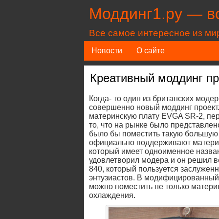
Моддинг1.ру — в
Все самое интересное из ми
Новости
О сайте
Креативный моддинг п
Когда- то один из британских моде
совершенно новый моддинг проект.
материнскую плату EVGA SR-2, пер
то, что на рынке было представле
было бы поместить такую большую 
официально поддерживают материн
который имеет одноименное назван
удовлетворил модера и он решил в
840, который пользуется заслужен
энтузиастов. В модифицированный 
можно поместить не только матери
охлаждения.