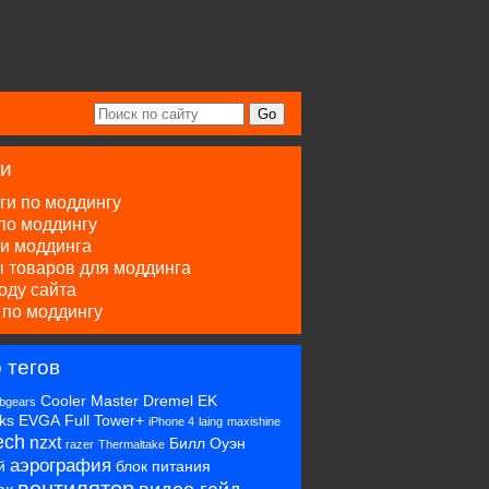
ки
ги по моддингу
по моддингу
и моддинга
 товаров для моддинга
оду сайта
 по моддингу
 тегов
Cooler Master
Dremel
EK
bgears
ks
EVGA
Full Tower+
iPhone 4
laing
maxishine
ech
nzxt
Билл Оуэн
razer
Thermaltake
аэрография
й
блок питания