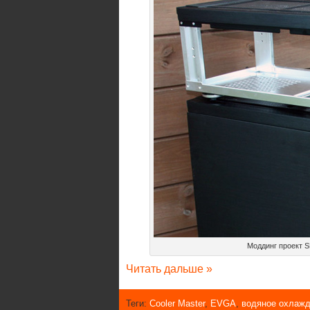
Моддинг проект S
Читать дальше »
Теги:
Cooler Master
,
EVGA
,
водяное охлаж