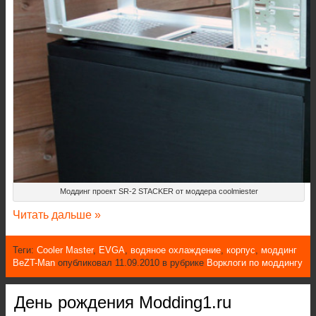
Моддинг проект SR-2 STACKER от моддера coolmiester
Читать дальше »
Теги:
Cooler Master
,
EVGA
,
водяное охлаждение
,
корпус
,
моддинг
BeZT-Man
опубликовал 11.09.2010 в рубрике
Ворклоги по моддингу
День рождения Modding1.ru