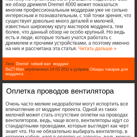
же обзор дремеля Dremel 4000 может показаться
многим профессиональным моддерам уже не сильно
интересным и познавательным, с той точки зрения, что
существует довольно много деталей и мелочей,
известных широкому кругу мастеров моддинга, тем
более, что данный обзор не особо крупный. Но ведь
есть и люди, которые только учатся работать с
дремелем и прочими устройствами, а поэтому именно
на них и рассчитана эта статья.
Читать дальше »
Теги:
Dremel
,
гибкий вал
,
моддинг
BeZT-Man
опубликовал 14.03.2011 в рубрике
Обзоры товаров для
моддинга
Оплетка проводов вентилятора
Очень часто мелкие недоработки могут испортить все
впечатление от моддинг проекта. Одной из таких
мелочей может стать отсутствие оплетки на проводах
вентиляторов, ведь, чаще всего, вентиляторы идут со
стандартными проводами, которые выглядят как черт
знает что. Но не обязательно выбирать вентилятор, в
котором кабель идет в оплетке «с завода», ведь можно