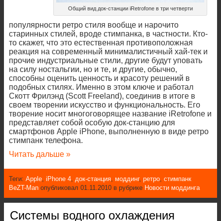
Общий вид док-станции iRetrofone в три четверти
популярности ретро стиля вообще и нарочито
старинных стилей, вроде стимпанка, в частности. Кто-
то скажет, что это естественная противоположная
реакция на современный минималистичный хай-тек и
прочие индустриальные стили, другие будут уповать
на силу ностальгии, но и те, и другие, обычно,
способны оценить ценность и красоту решений в
подобных стилях. Именно в этом ключе и работал
Скотт Фрилэнд (Scott Freeland), соединив в итоге в
своем творении искусство и функциональность. Его
творение носит многоговорящее название iRetrofone и
представляет собой особую док-станцию для
смартфонов Apple iPhone, выполненную в виде ретро
стимпанк телефона.
Читать дальше »
Теги:
Apple
,
iPhone 4
,
док-станция
,
моддинг
,
ретро
,
стимпанк
BeZT-Man
опубликовал 01.11.2010 в рубрике
Новости моддинга
Системы водного охлаждения