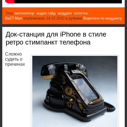
Теги:
вентилятор
,
видео гайд
,
моддинг
,
оплетка
BeZT-Man
опубликовал 14.12.2010 в рубрике
Ворклоги по моддингу
Док-станция для iPhone в стиле
ретро стимпанкт телефона
Сложно
судить о
причинах