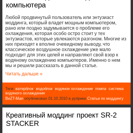
компьютера
Любой продвинутый пользователь или энтузиаст
моддинга, который владет мощным компьютером,
рано или поздно задумывается о проблеме его
охлаждения, которая особо остро стоит у тех
энтузиастов, которые увлекаются разгоном. Многие из
них приходят к вполне очевидному выводу, что
классическое воздушное охлаждение уже мало
подходит для этих целей и направляют свой взор к
водяному охлаждению компьютеров. Именно о нем
мы и решили рассказать в данной статье.
Читать дальше »
Теги:
ватерблок
,
водоблок
,
водяное охлаждение
,
помпа
,
система
водяного охлаждения
BeZT-Man
опубликовал 01.10.2010 в рубрике
Статьи по моддингу
Креативный моддинг проект SR-2
STACKER