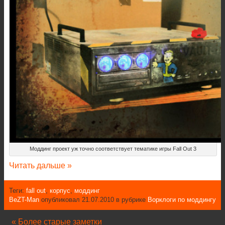
Моддинг проект уж точно соответствует тематике игры Fall Out 3
Читать дальше »
Теги:
fall out
,
корпус
,
моддинг
BeZT-Man
опубликовал 21.07.2010 в рубрике
Ворклоги по моддингу
« Более старые заметки