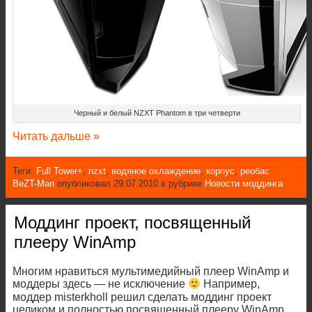
Черный и белый NZXT Phantom в три четверти
Читать дальше »
Теги:
Full Tower+
,
nzxt
,
водяное охлаждение
,
корпус
,
реобас
BeZT-Man
опубликовал 29.07.2010 в рубрике
Новости моддинга
Моддинг проект, посвященный
плееру WinAmp
Многим нравиться мультимедийный плеер WinAmp и
моддеры здесь — не исключение
Например,
моддер misterkholl решил сделать моддинг проект
целиком и полностью посвященный плееру WinAmp.