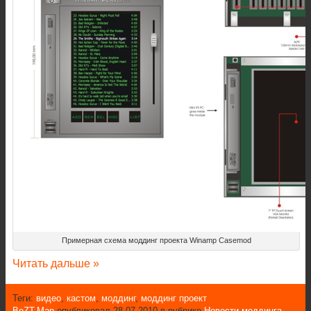
Примерная схема моддинг проекта Winamp Casemod
Читать дальше »
Теги:
видео
,
кастом
,
моддинг
,
моддинг проект
BeZT-Man
опубликовал 28.07.2010 в рубрике
Новости моддинга