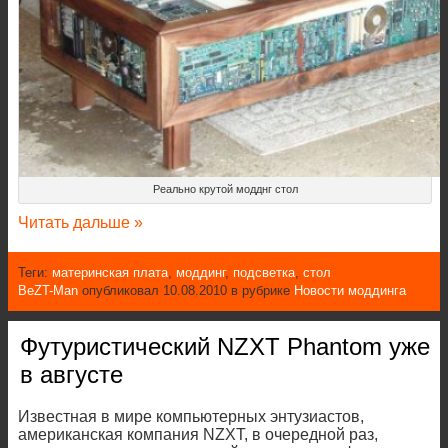
Реально крутой модднг стол
Читать дальше »
Теги:
материнская плата
,
моддинг
,
подсветка
,
стол
BeZT-Man
опубликовал 10.08.2010 в рубрике
Новости моддинга
Футуристический NZXT Phantom уже
в августе
Известная в мире компьютерных энтузиастов,
американская компания NZXT, в очередной раз,