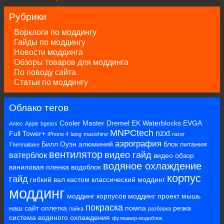
Рубрики
Ворклоги по моддингу
Гайды по моддингу
Новости моддинга
Обзоры товаров для моддинга
По поводу сайта
Статьи по моддингу
Облако тегов
Cooler Master
Dremel
EK Waterblocks
EVGA
Antec
Apple
bgears
MNPCtech
nzxt
Full Tower+
iPhone 4
laing
maxishine
razer
аэрография
Билл Оуэн
алюминий
блок питания
Thermaltake
вентилятор
видео гайд
ватерблок
видео обзор
водяное охлаждение
виниловая пленка
водоблок
корпус
гайд
гибкий вал
кастом
классический моддинг
моддинг
моддинг корпусов
моддинг проект
мышь
покраска
наш сайт
оплетка
помпа
резка
пайка
разборка
система водяного охлаждения
фулкавер-водоблок