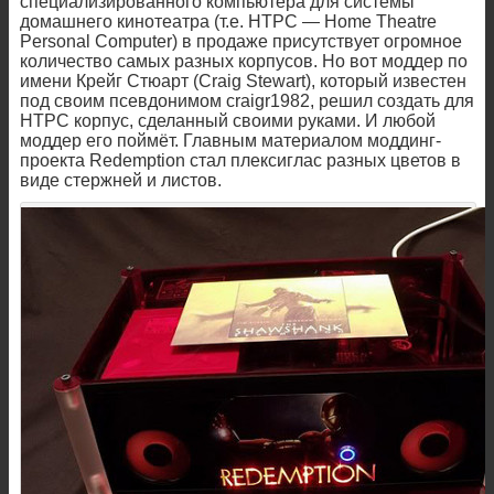
специализированного компьютера для системы
домашнего кинотеатра (т.е. HTPC — Home Theatre
Personal Computer) в продаже присутствует огромное
количество самых разных корпусов. Но вот моддер по
имени Крейг Стюарт (Craig Stewart), который известен
под своим псевдонимом craigr1982, решил создать для
HTPC корпус, сделанный своими руками. И любой
моддер его поймёт. Главным материалом моддинг-
проекта Redemption стал плексиглас разных цветов в
виде стержней и листов.