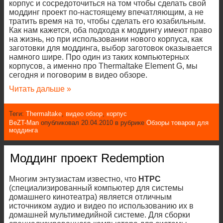
корпус и сосредоточиться на том чтобы сделать свой
моддинг проект по-настоящему впечатляющим, а не
тратить время на то, чтобы сделать его юзабильным.
Как нам кажется, оба подхода к моддингу имеют право
на жизнь, но при использовании нового корпуса, как
заготовки для моддинга, выбор заготовок оказывается
намного шире. Про один из таких компьютерных
корпусов, а именно про Thermaltake Element G, мы
сегодня и поговорим в видео обзоре.
Читать дальше »
Теги:
Thermaltake
,
видео обзор
,
корпус
BeZT-Man
опубликовал 20.04.2010 в рубрике
Обзоры товаров для
моддинга
Моддинг проект Redemption
Многим энтузиастам известно, что
HTPC
(специализированный компьютер для системы
домашнего кинотеатра) является отличным
источником аудио и видео по использованию их в
домашней мультимедийной системе. Для сборки