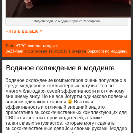
Вид спереди на моддинг проект Redemption
Читать дальше »
Теги:
HTPC
,
кастом
,
моддинг
BeZT-Man
опубликовал 19.04.2010 в рубрике
Ворклоги по моддингу
Водяное охлаждение в моддинге
Водяное охлаждение компьютеров очень популярно в
среде моддеров и компьютерных энтузиастов во
многом благодаря своей эффективности и отличному
внешнему виду. Но не все йогурты одинаково полезны
водянки одинаково хороши
Высокая
эффективность и отличный внешний вид это
прерогатива высококачественных комплектующих для
СВО от известных производителей, а также
талантливых энтузиастов, которые могут сделать
высококачественные девайсы своими руками. Моддер