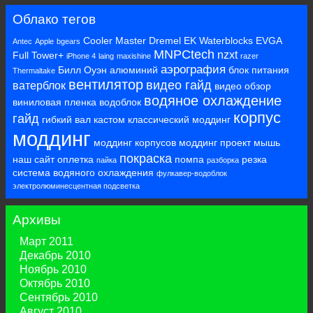
Облако тегов
Cooler Master
Dremel
EK Waterblocks
EVGA
Antec
Apple
bgears
MNPCtech
nzxt
Full Tower+
iPhone 4
laing
maxishine
razer
аэрография
Билл Оуэн
алюминий
блок питания
Thermaltake
вентилятор
видео гайд
ватерблок
видео обзор
водяное охлаждение
виниловая пленка
водоблок
корпус
гайд
гибкий вал
кастом
классический моддинг
моддинг
моддинг корпусов
моддинг проект
мышь
покраска
наш сайт
оплетка
помпа
резка
пайка
разборка
система водяного охлаждения
фулкавер-водоблок
электролюминесцентная подсветка
Архивы
Март 2011
Декабрь 2010
Ноябрь 2010
Октябрь 2010
Сентябрь 2010
Август 2010