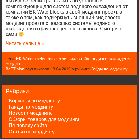
maxishine решил рассказать об установке
комплектующих для систем водяного охлаждения от
компании EK Waterblocks в свой моддинг проект, а
также о том, как подчеркнуть внешний вид своего
моддинг проекта с помощью системы водяного
охлаждения и флуоресцентного акрила. Смотрите
сами
Читать дальше »
Теги:
EK Waterblocks
,
maxishine
,
видео гайд
,
водяное охлаждение
,
моддинг
BeZT-Man
опубликовал 13.04.2010 в рубрике
Гайды по моддингу
Рубрики
Ворклоги по моддингу
Гайды по моддингу
Новости моддинга
Обзоры товаров для моддинга
По поводу сайта
Статьи по моддингу