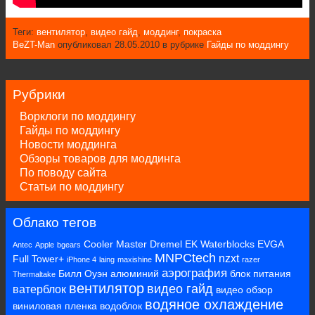
Теги:
вентилятор
,
видео гайд
,
моддинг
,
покраска
BeZT-Man
опубликовал 28.05.2010 в рубрике
Гайды по моддингу
Рубрики
Ворклоги по моддингу
Гайды по моддингу
Новости моддинга
Обзоры товаров для моддинга
По поводу сайта
Статьи по моддингу
Облако тегов
Cooler Master
Dremel
EK Waterblocks
EVGA
Antec
Apple
bgears
MNPCtech
nzxt
Full Tower+
iPhone 4
laing
maxishine
razer
аэрография
Билл Оуэн
алюминий
блок питания
Thermaltake
вентилятор
видео гайд
ватерблок
видео обзор
водяное охлаждение
виниловая пленка
водоблок